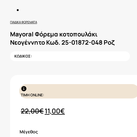
ΠΑΙΔΙΚΆ ΦΟΡΈΜΑΤΑ
Mayoral Φόρεμα κοτοπουλάκι
Νεογέννητο Κωδ. 25-01872-048 Ροζ
ΚΩΔΙΚΟΣ:
ΤΙΜΗ ONLINE:
Original
Η
22,00
€
11,00
€
price
τρέχουσα
was:
τιμή
Μέγεθος