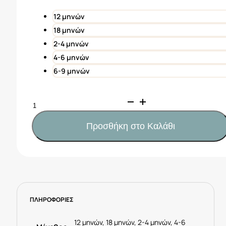
22,00€.
είναι:
11,00€.
12 μηνών
18 μηνών
2-4 μηνών
4-6 μηνών
6-9 μηνών
Mayoral
Φόρεμα
κοτοπουλάκι
Προσθήκη στο Καλάθι
Νεογέννητο
Κωδ.
25-
01872-
048
Ροζ
ΠΛΗΡΟΦΟΡΙΕΣ
ποσότητα
12 μηνών, 18 μηνών, 2-4 μηνών, 4-6