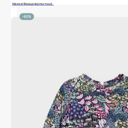
Mayoral Φόρεμα φούτερ πουά..
-60%