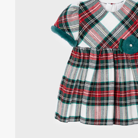
Αξεσουάρ Καροτσιού