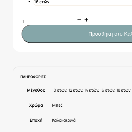
16 ετών
Mayoral
Φόρεμα
κορίτσι
Προσθήκη στο Κα
Κωδ.
26-
06906-
060
Μπέζ
ποσότητα
ΠΛΗΡΟΦΟΡΙΕΣ
Μέγεθος
10 ετών, 12 ετών, 14 ετών, 16 ετών, 18 ετών
Χρώμα
Μπεζ
Εποχή
Καλοκαιρινά