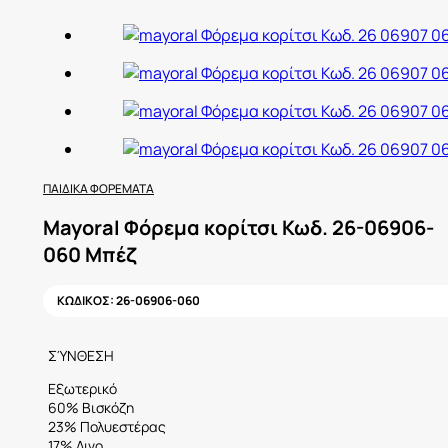
ΠΑΙΔΙΚΆ ΦΟΡΈΜΑΤΑ
Mayoral Φόρεμα κορίτσι Κωδ. 26-06906-
060 Μπέζ
ΚΩΔΙΚΟΣ:
26-06906-060
ΣΎΝΘΕΣΗ
Εξωτερικό
60% Βισκόζη
23% Πολυεστέρας
17% Λινο