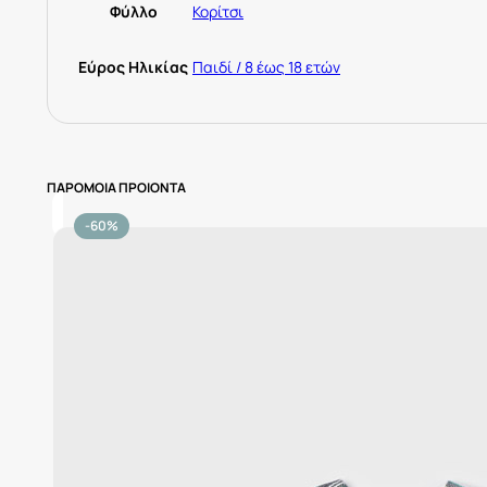
Φύλλο
Κορίτσι
Εύρος Ηλικίας
Παιδί / 8 έως 18 ετών
ΠΑΡΟΜΟΙΑ ΠΡΟΙΟΝΤΑ
-60%