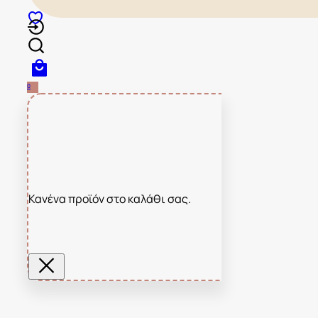
0
Κανένα προϊόν στο καλάθι σας.