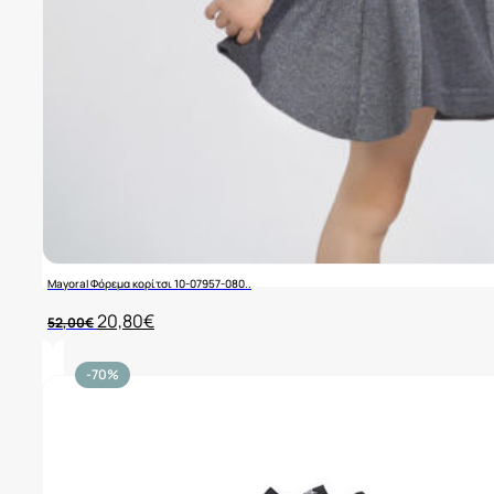
Mayoral Φόρεμα κορίτσι 10-07957-080..
Original
Η
20,80
€
52,00
€
price
τρέχουσα
was:
τιμή
52,00€.
είναι:
-70%
20,80€.