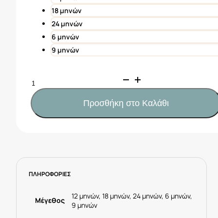
18 μηνών
24 μηνών
6 μηνών
9 μηνών
Mayoral
Φόρεμα
φούστα
Προσθήκη στο Καλάθι
σταμπωτή
λινό
baby
Κωδ.
23-
01967-
ΠΛΗΡΟΦΟΡΙΕΣ
087
Δέρματος
ποσότητα
12 μηνών, 18 μηνών, 24 μηνών, 6 μηνών,
Μέγεθος
9 μηνών