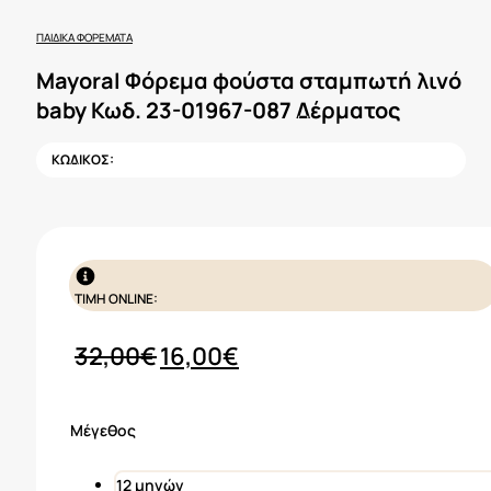
ΠΑΙΔΙΚΆ ΦΟΡΈΜΑΤΑ
Mayoral Φόρεμα φούστα σταμπωτή λινό
baby Κωδ. 23-01967-087 Δέρματος
ΚΩΔΙΚΟΣ:
ΤΙΜΗ ONLINE:
Original
Η
32,00
€
16,00
€
price
τρέχουσα
was:
τιμή
Μέγεθος
32,00€.
είναι:
16,00€.
12 μηνών