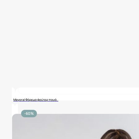
Mayoral Φόρεμα φούτερ πουά..
-60%