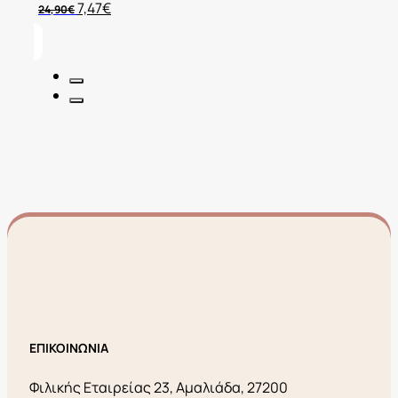
Original
Η
7,47
€
24,90
€
price
τρέχουσα
was:
τιμή
24,90€.
είναι:
7,47€.
ΕΠΙΚΟΙΝΩΝΙΑ
Φιλικής Εταιρείας 23, Αμαλιάδα, 27200