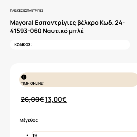
ΠΑΙΔΙΚΈΣ ΕΣΠΑΝΤΡΊΓΙΕΣ
Mayoral Εσπαντρίγιες βέλκρο Κωδ. 24-
41593-060 Ναυτικό μπλέ
ΚΩΔΙΚΟΣ:
ΤΙΜΗ ONLINE:
Original
Η
26,00
€
13,00
€
price
τρέχουσα
was:
τιμή
Μέγεθος
26,00€.
είναι:
13,00€.
19