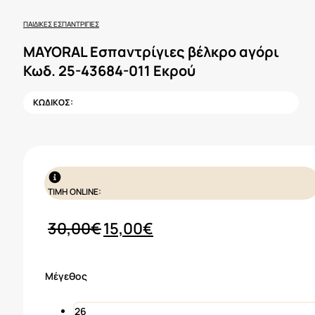
ΠΑΙΔΙΚΈΣ ΕΣΠΑΝΤΡΊΓΙΕΣ
MAYORAL Εσπαντρίγιες βέλκρο αγόρι
Κωδ. 25-43684-011 Εκρού
ΚΩΔΙΚΟΣ:
ΤΙΜΗ ONLINE:
Original
Η
30,00
€
15,00
€
price
τρέχουσα
was:
τιμή
Μέγεθος
30,00€.
είναι:
15,00€.
26