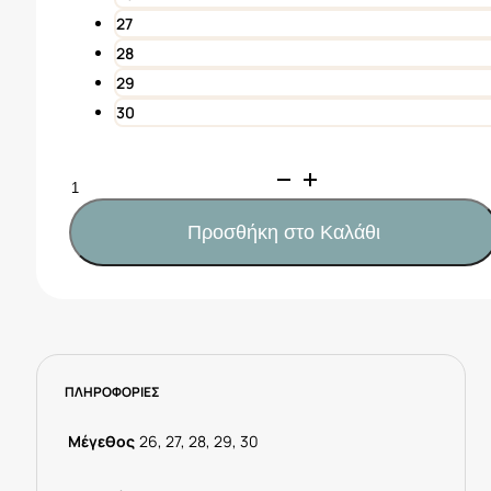
27
28
29
30
MAYORAL
Εσπαντρίγιες
βέλκρο
Προσθήκη στο Καλάθι
αγόρι
Κωδ.
25-
43684-
011
Εκρού
ΠΛΗΡΟΦΟΡΙΕΣ
ποσότητα
Μέγεθος
26, 27, 28, 29, 30