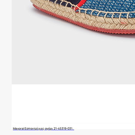
Mayoral Εσπαντρίγιες αγόρι 21-45319-031..