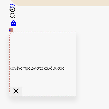
0
Κανένα προϊόν στο καλάθι σας.