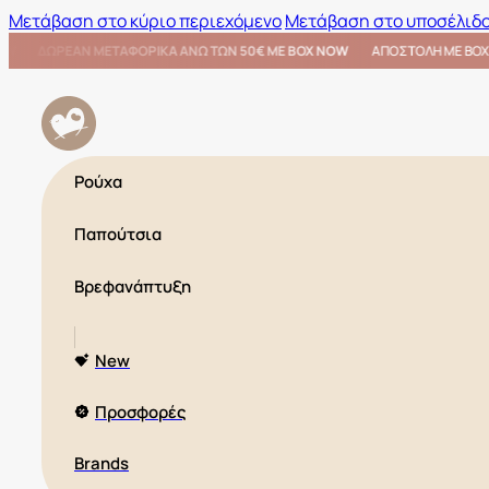
Μετάβαση στο κύριο περιεχόμενο
Μετάβαση στο υποσέλιδ
Η ΜΕ BOX NOW
ΔΩΡΕΑΝ ΜΕΤΑΦΟΡΙΚΑ ΑΝΩ ΤΩΝ 50€ ΜΕ BOX NOW
ΑΠΟΣΤ
ΚΑΤΗΓΟΡΙΕΣ
ΚΑΤΗΓΟΡΙΕΣ
Ρούχα
Παιδικά Σετ Ρούχων
Παιδικά Sneakers
Παπούτσια
Παιδικές Μπλούζες
Παιδικά Πέδιλα
Παιδικά Παντελόνια
Παιδικές Μπαλαρίνες
Βρεφανάπτυξη
Παιδικά Πουλόβερ
Παιδικά Εσώρουχα
New
Παιδικά Φούτερ
Παιδικά Καλσόν
Προσφορές
Παιδικά Μπουρνούζια
Brands