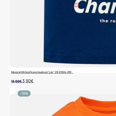
Mayoral Μπλούζα κοντομάνικη”car” 29-01024-091..
Original
Η
3,90
€
13,00
€
price
τρέχουσα
was:
τιμή
13,00€.
είναι:
-70%
3,90€.