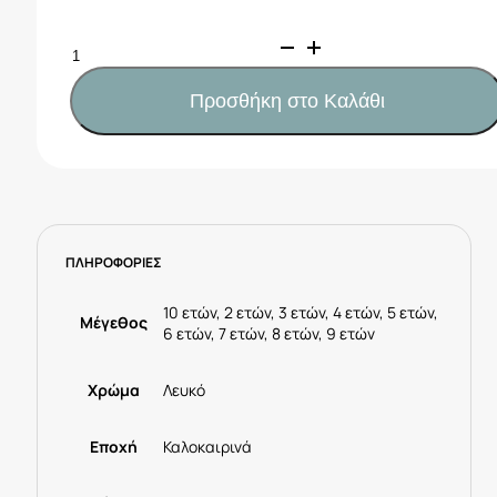
Mayoral
Μπλούζα
στάμπα
Προσθήκη στο Καλάθι
κορίτσι
Κωδ.
25-
03004-
089
Λευκό
ΠΛΗΡΟΦΟΡΙΕΣ
ποσότητα
10 ετών, 2 ετών, 3 ετών, 4 ετών, 5 ετών,
Μέγεθος
6 ετών, 7 ετών, 8 ετών, 9 ετών
Χρώμα
Λευκό
Εποχή
Καλοκαιρινά