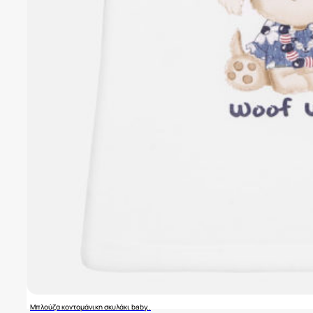
Μπλούζα κοντομάνικη σκυλάκι baby..