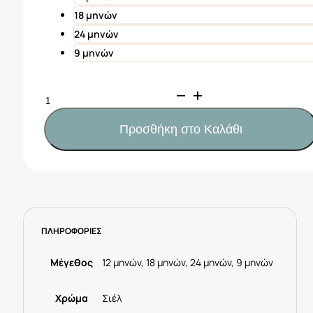
18 μηνών
24 μηνών
9 μηνών
Mayoral
Μπλούζα
σερφ
Προσθήκη στο Καλάθι
καρχαρίας
μωρό
Κωδ.
25-
01065-
052
ΠΛΗΡΟΦΟΡΙΕΣ
Σιέλ
ποσότητα
Μέγεθος
12 μηνών, 18 μηνών, 24 μηνών, 9 μηνών
Χρώμα
Σιέλ