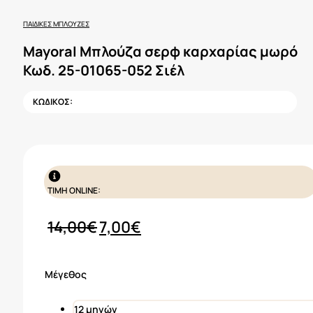
ΠΑΙΔΙΚΈΣ ΜΠΛΟΎΖΕΣ
Mayoral Μπλούζα σερφ καρχαρίας μωρό
Κωδ. 25-01065-052 Σιέλ
ΚΩΔΙΚΟΣ:
ΤΙΜΗ ONLINE:
Original
Η
14,00
€
7,00
€
price
τρέχουσα
was:
τιμή
Μέγεθος
14,00€.
είναι:
7,00€.
12 μηνών