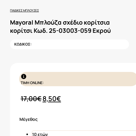
ΠΑΙΔΙΚΈΣ ΜΠΛΟΎΖΕΣ
Mayoral Μπλούζα σχέδιο κορίτσια
κορίτσι Κωδ. 25-03003-059 Εκρού
ΚΩΔΙΚΟΣ:
ΤΙΜΗ ONLINE:
Original
Η
17,00
€
8,50
€
price
τρέχουσα
was:
τιμή
Μέγεθος
17,00€.
είναι:
8,50€.
10 ετών