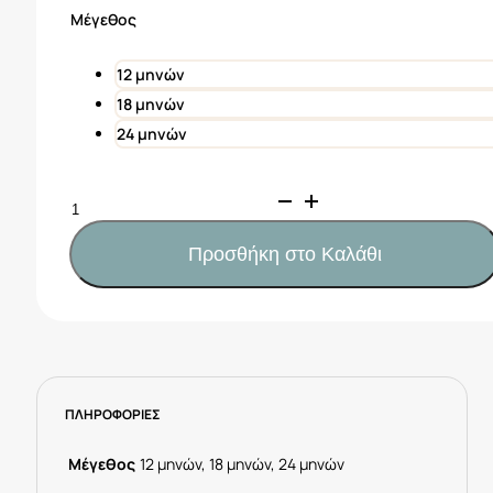
was:
τιμή
Μέγεθος
16,00€.
είναι:
8,00€.
12 μηνών
18 μηνών
24 μηνών
Mayoral
Μπλούζα
σαφάρι
Προσθήκη στο Καλάθι
μωρό
Κωδ.
25-
01053-
011
Σιέλ
ΠΛΗΡΟΦΟΡΙΕΣ
ποσότητα
Μέγεθος
12 μηνών, 18 μηνών, 24 μηνών