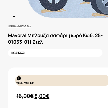
ΠΑΙΔΙΚΈΣ ΜΠΛΟΎΖΕΣ
Mayoral Μπλούζα σαφάρι μωρό Κωδ. 25-
01053-011 Σιέλ
ΚΩΔΙΚΟΣ:
ΤΙΜΗ ONLINE:
Original
Η
16,00
€
8,00
€
price
τρέχουσα