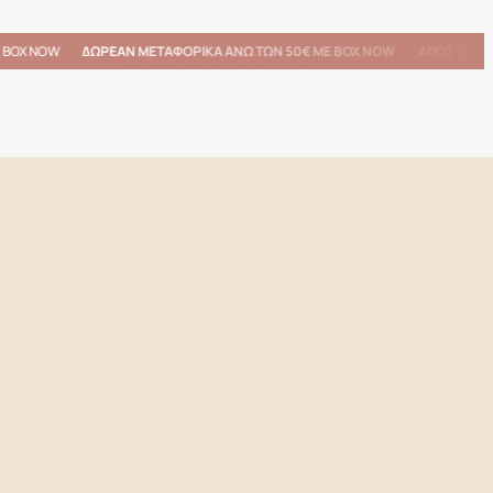
ΟΣΤΟΛΗ ΜΕ BOX NOW
ΔΩΡΕΑΝ ΜΕΤΑΦΟΡΙΚΑ ΑΝΩ ΤΩΝ 50€ ΜΕ BOX NOW
Παιδικά Μπουφάν
Παιδικά Μποτάκια & Μπότες
Παιδικά Μαγιό
Παιδικές Εσπαντρίγιες
Παιδικές Ζακέτες
Παιδικές Σαγιονάρες
Παιδικά Κολάν
Παιδικές Πιτζάμες
Παιδικές Φούστες
Παιδικά Αξεσουάρ