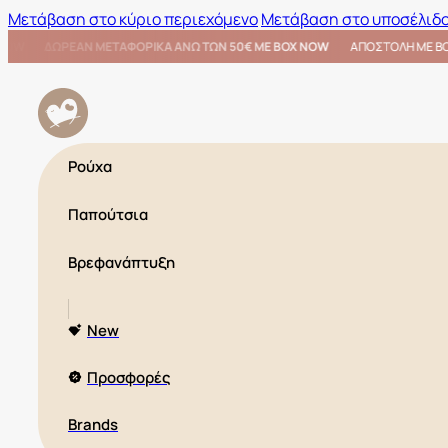
Μετάβαση στο κύριο περιεχόμενο
Μετάβαση στο υποσέλιδ
ΛΗ ΜΕ BOX NOW
ΔΩΡΕΑΝ ΜΕΤΑΦΟΡΙΚΑ ΑΝΩ ΤΩΝ 50€ ΜΕ BOX NOW
ΑΠΟΣ
ΚΑΤΗΓΟΡΙΕΣ
ΚΑΤΗΓΟΡΙΕΣ
Ρούχα
Παιδικά Σετ Ρούχων
Παιδικά Sneakers
Παπούτσια
Παιδικές Μπλούζες
Παιδικά Πέδιλα
Παιδικά Παντελόνια
Παιδικές Μπαλαρίνες
Βρεφανάπτυξη
Παιδικά Πουλόβερ
Παιδικά Εσώρουχα
New
Παιδικά Φούτερ
Παιδικά Καλσόν
Προσφορές
Παιδικά Μπουρνούζια
Brands