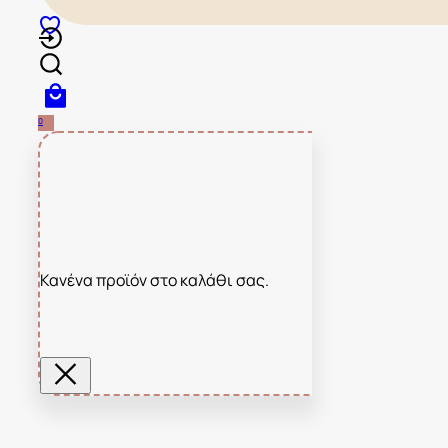
0
Κανένα προϊόν στο καλάθι σας.