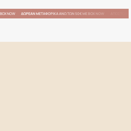
ΠΟΣΤΟΛΗ ΜΕ BOX NOW
ΔΩΡΕΑΝ ΜΕΤΑΦΟΡΙΚΑ ΑΝΩ ΤΩΝ 50€ ΜΕ BOX NOW
Παιδικά Μπουφάν
Παιδικά Μποτάκια & Μπότες
Παιδικά Μαγιό
Παιδικές Εσπαντρίγιες
Παιδικές Ζακέτες
Παιδικές Σαγιονάρες
Παιδικά Κολάν
Παιδικές Πιτζάμες
Παιδικές Φούστες
Παιδικά Αξεσουάρ