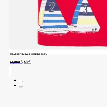
Πόλο κοντομάνικο καράβια baby..
Original
Η
5,40
€
18,00
€
price
τρέχουσα
was:
τιμή
18,00€.
είναι:
5,40€.