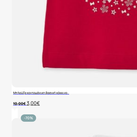
Μπλούζα κοντομάνικη βασική κόκκινο..
Original
Η
3,00
€
10,00
€
price
τρέχουσα
was:
τιμή
10,00€.
είναι:
-70%
3,00€.