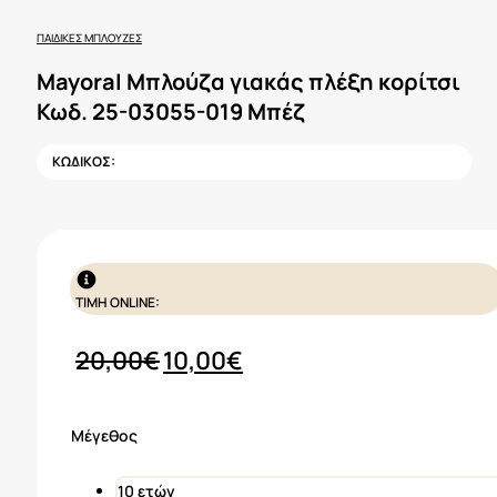
ΠΑΙΔΙΚΈΣ ΜΠΛΟΎΖΕΣ
Mayoral Μπλούζα γιακάς πλέξη κορίτσι
Κωδ. 25-03055-019 Μπέζ
ΚΩΔΙΚΟΣ:
ΤΙΜΗ ONLINE:
Original
Η
20,00
€
10,00
€
price
τρέχουσα
was:
τιμή
Μέγεθος
20,00€.
είναι:
10,00€.
10 ετών