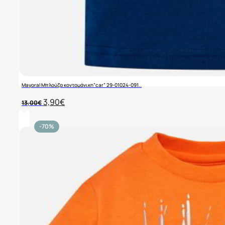
Mayoral Μπλούζα κοντομάνικη”car” 29-01024-091..
Original
Η
3,90
€
13,00
€
price
τρέχουσα
was:
τιμή
13,00€.
είναι:
-70%
3,90€.