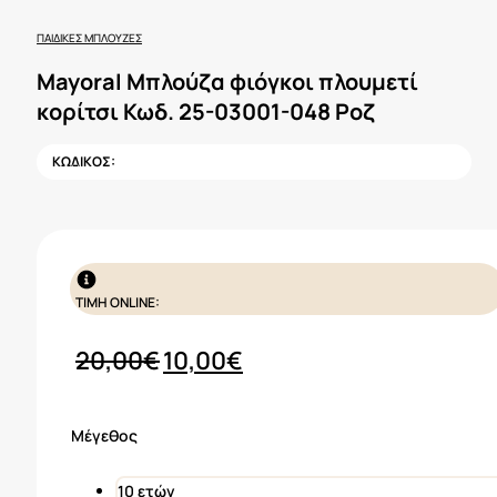
ΠΑΙΔΙΚΈΣ ΜΠΛΟΎΖΕΣ
Mayoral Μπλούζα φιόγκοι πλουμετί
κορίτσι Κωδ. 25-03001-048 Ροζ
ΚΩΔΙΚΟΣ:
ΤΙΜΗ ONLINE:
Original
Η
20,00
€
10,00
€
price
τρέχουσα
was:
τιμή
Μέγεθος
20,00€.
είναι:
10,00€.
10 ετών