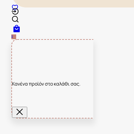
0
Κανένα προϊόν στο καλάθι σας.