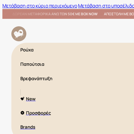
Μετάβαση στο κύριο περιεχόμενο
Μετάβαση στο υποσέλιδ
Η ΜΕ BOX NOW
ΔΩΡΕΑΝ ΜΕΤΑΦΟΡΙΚΑ ΑΝΩ ΤΩΝ 50€ ΜΕ BOX NOW
ΑΠΟΣΤ
ΚΑΤΗΓΟΡΙΕΣ
ΚΑΤΗΓΟΡΙΕΣ
Ρούχα
Παιδικά Σετ Ρούχων
Παιδικά Sneakers
Παπούτσια
Παιδικές Μπλούζες
Παιδικά Πέδιλα
Παιδικά Παντελόνια
Παιδικές Μπαλαρίνες
Βρεφανάπτυξη
Παιδικά Πουλόβερ
Παιδικά Εσώρουχα
New
Παιδικά Φούτερ
Παιδικά Καλσόν
Προσφορές
Παιδικά Μπουρνούζια
Brands