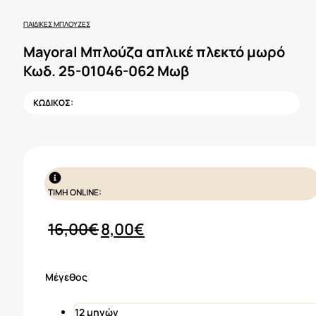
ΠΑΙΔΙΚΈΣ ΜΠΛΟΎΖΕΣ
Mayoral Μπλούζα απλικέ πλεκτό μωρό
Κωδ. 25-01046-062 Μωβ
ΚΩΔΙΚΟΣ:
ΤΙΜΗ ONLINE:
Original
Η
16,00
€
8,00
€
price
τρέχουσα
was:
τιμή
Μέγεθος
16,00€.
είναι:
8,00€.
12 μηνών