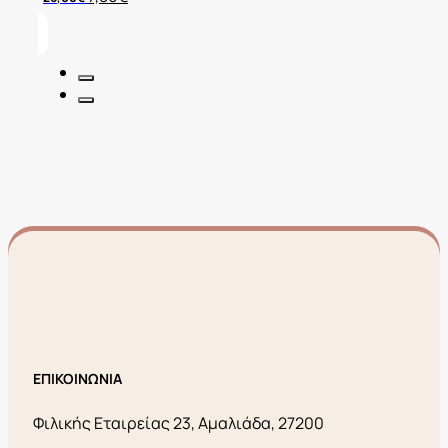
price
τρέχουσα
was:
τιμή
26,00€.
είναι:
7,80€.
ΕΠΙΚΟΙΝΩΝΙΑ
Φιλικής Εταιρείας 23, Αμαλιάδα, 27200