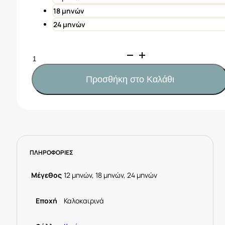
18 μηνών
24 μηνών
Mayoral
Μπλούζα
απλικέ
Προσθήκη στο Καλάθι
πλεκτό
μωρό
Κωδ.
25-
01046-
062
ΠΛΗΡΟΦΟΡΙΕΣ
Μωβ
ποσότητα
Μέγεθος
12 μηνών, 18 μηνών, 24 μηνών
Εποχή
Καλοκαιρινά