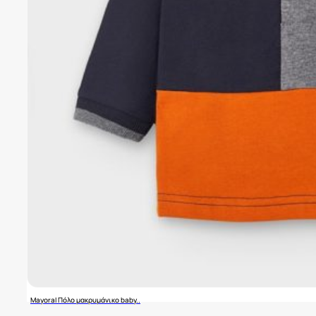
Mayoral Πόλο μακρυμάνικο baby..