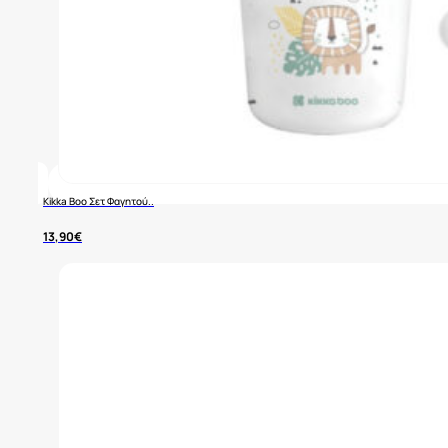
Kikka Boo Σετ Φαγητού..
13,90
€