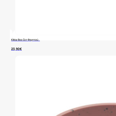
Kikka Boo Σετ Φαγητού..
23,90
€