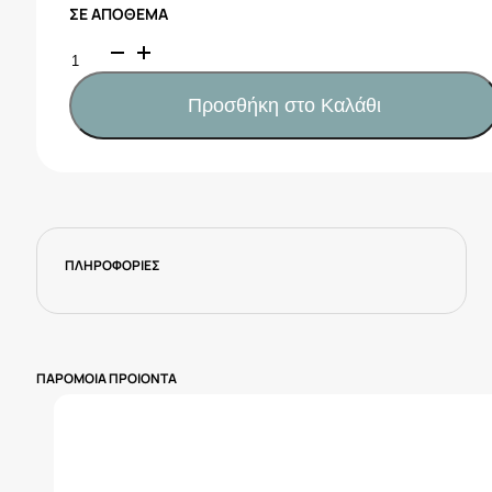
ΣΕ ΑΠΌΘΕΜΑ
Kikka
Boo
Σετ
Προσθήκη στο Καλάθι
Φαγητού
Savanna
Pink
31302040137
ποσότητα
ΠΛΗΡΟΦΟΡΙΕΣ
ΠΑΡΟΜΟΙΑ ΠΡΟΙΟΝΤΑ