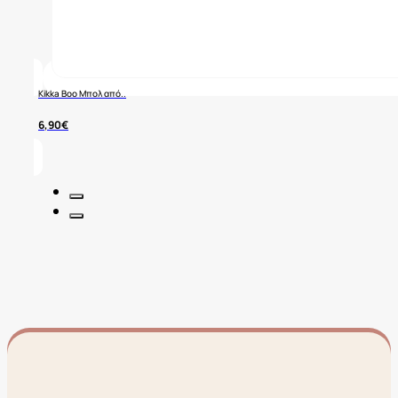
Kikka Boo Μπολ από..
6,90
€