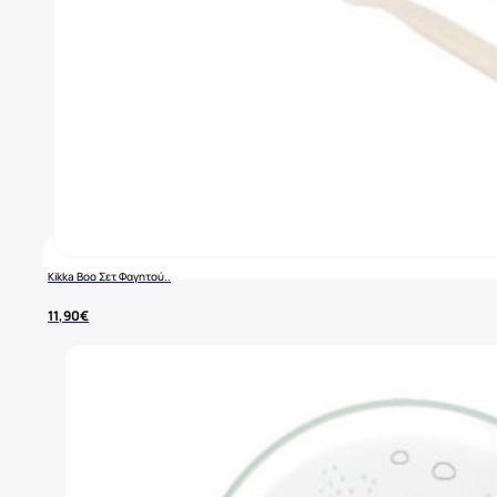
Kikka Boo Σετ Φαγητού..
11,90
€