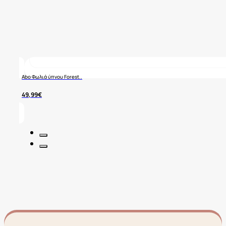
Abo Φωλιά ύπνου Forest..
49,99
€