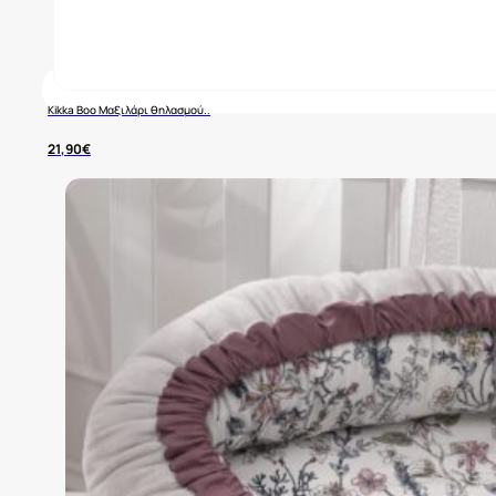
Kikka Boo Μαξιλάρι θηλασμού..
21,90
€