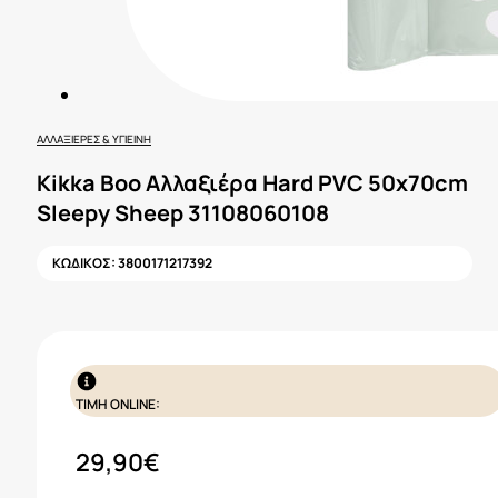
ΑΛΛΑΞΙΈΡΕΣ & ΥΓΙΕΙΝΉ
Kikka Boo Αλλαξιέρα Hard PVC 50х70cm
Sleepy Sheep 31108060108
ΚΩΔΙΚΟΣ:
3800171217392
ΤΙΜΗ ONLINE:
29,90
€