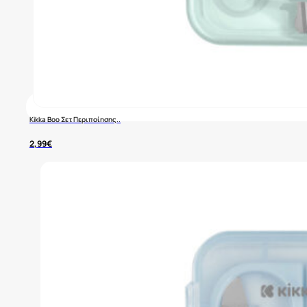
Kikka Boo Σετ Περιποίησης..
2,99
€