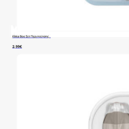
Kikka Boo Σετ Περιποίησης..
2,99
€