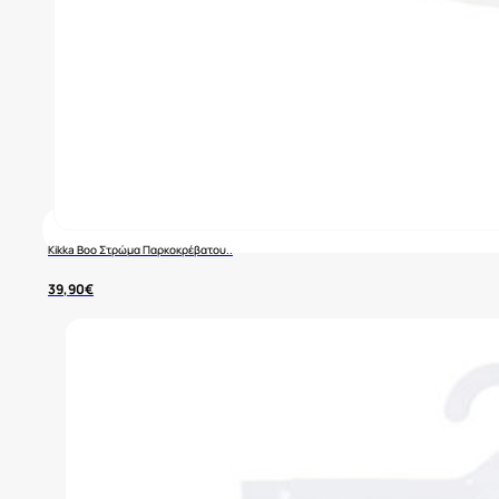
Kikka Boo Στρώμα Παρκοκρέβατου..
39,90
€