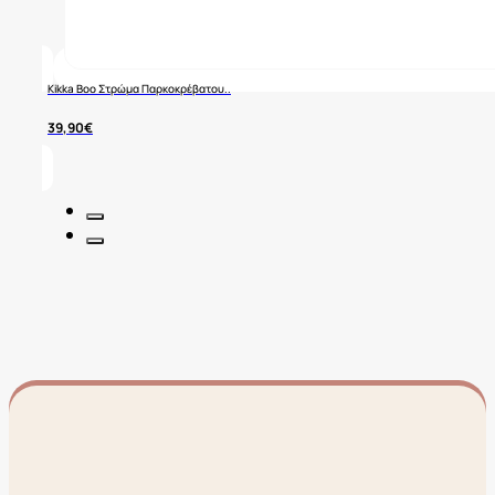
Kikka Boo Στρώμα Παρκοκρέβατου..
39,90
€