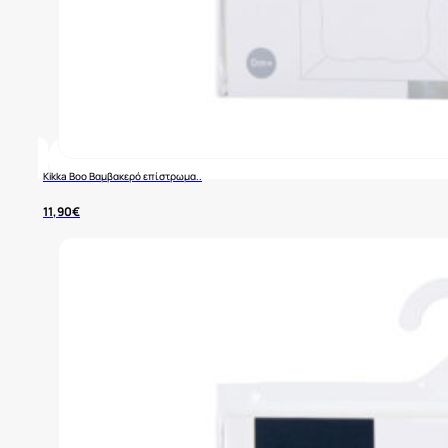
Kikka Boo Βαμβακερό επίστρωμα..
11,90
€