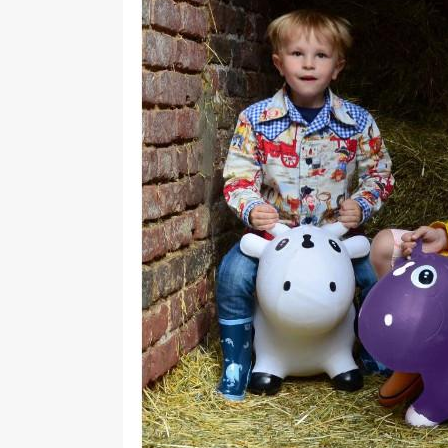
Αξεσουάρ Καροτσιού