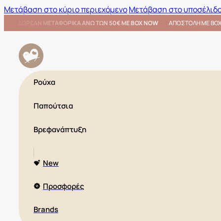
Μετάβαση στο κύριο περιεχόμενο
Μετάβαση στο υποσέλιδ
ΠΟΣΤΟΛΗ ΜΕ BOX NOW
ΔΩΡΕΑΝ ΜΕΤΑΦΟΡΙΚΑ ΑΝΩ ΤΩΝ 50€ ΜΕ BOX NOW
ΚΑΤΗΓΟΡΙΕΣ
ΚΑΤΗΓΟΡΙΕΣ
Ρούχα
Παιδικά Σετ Ρούχων
Παιδικά Sneakers
Παπούτσια
Παιδικές Μπλούζες
Παιδικά Πέδιλα
Παιδικά Παντελόνια
Παιδικές Μπαλαρίνες
Βρεφανάπτυξη
Παιδικά Πουλόβερ
Παιδικά Εσώρουχα
New
Παιδικά Φούτερ
Παιδικά Καλσόν
Προσφορές
Παιδικά Μπουρνούζια
Brands