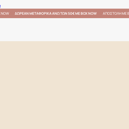
ο
ΑΠΟΣΤΟΛΗ ΜΕ BOX NOW
ΔΩΡΕΑΝ ΜΕΤΑΦΟΡΙΚΑ ΑΝΩ ΤΩΝ 50€ ΜΕ BOX NOW
Βόλτα & Μετακίνηση
Μπάνιο & Περιποίηση
Παιδικά Φορέματα
Παιδικά Μοκασίνια
Παιδικές Φόρμες
Παπούτσια Αγκαλιάς
Φαγητό & Θηλασμός
Παιδικές Σαλοπέτες
Παιδικές Παντόφλες
Παιχνίδι & Ανάπτυξη
Παιδικά Σορτς & Βερμούδες
Παιδικές Κάλτσες
Βρεφικά Ρούχα & Παπούτσια
Παιδικά Πουκάμισα
Βρεφικό Δωμάτιο
Παιδικά Ισοθερμικά
Παιδικές Τσάντες
Παιδικό Δωμάτιο