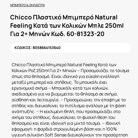
ΜΠΙΜΠΕΡΌ & ΘΉΛΑΣΤΡΑ
Chicco Πλαστικό Μπιμπερό Natural
Feeling Κατά των Κολικών Μπλε 250ml
Για 2+ Μηνών Κωδ. 60-81323-20
ΚΩΔΙΚΟΣ:
8058664153640
Chicco Πλαστικό Μπιμπερό Natural Feeling Κατά των
Κολικών Ροζ 250ml Για 2+ Μηνών – Προσομοιάζει το τάισμα
όπως στο θηλασμό. Είναι ιδανικό για εύκολη εναλλαγή
μεταξύ μπιμπερό και στήθους. Το μπουκάλι έχει
εργονομικό σχήμα – Μπουκάλι κατά των κολικών,
σχεδιασμένο για να βιομιμείται το θηλασμό σε σχήμα,
αίσθηση και λειτουργία. – Προσομοιώνει την επαφή με το
στήθος και διευκολύνει το πιπίλισμα ανάλογα με τη φάση
ανάπτυξης. – Η κεκλιμένη θηλή, που προσομοιάζει στο
σχήμα του στήθους, διευκολύνει τη φυσική θέση του
θηλασμού και είναι ιδανική για μικτό τάισμα. – Ιδανική
εφαρμογή: η φαρδιά στρογγυλεμένη βάση και η 100%
υγιεινή σιλικόνη Soft Sense διευκολύνουν την προσάρτηση