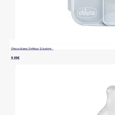
Chicco Δίσκοι Στήθους Σιλικόνης..
9,99
€