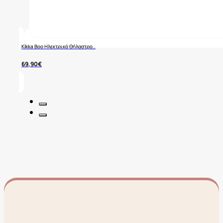
Kikka Boo Ηλεκτρικό Θήλαστρο..
69,90
€