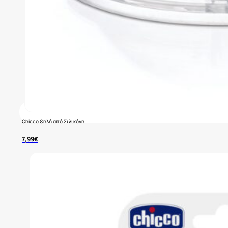
Chicco Θηλή από Σιλικόνη..
7,99
€