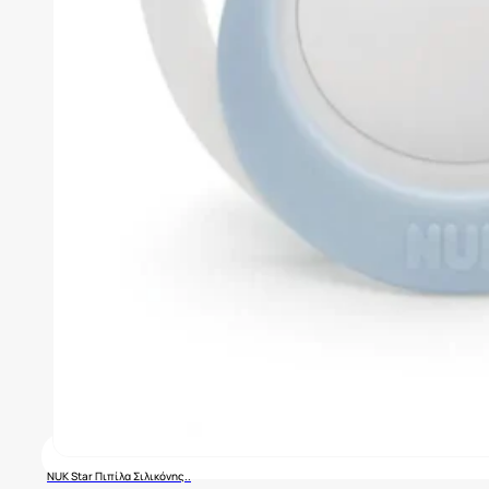
NUK Star Πιπίλα Σιλικόνης..