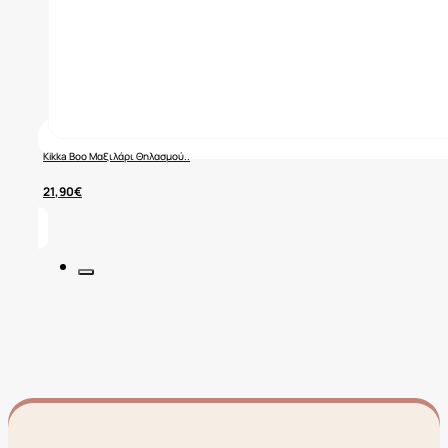
Kikka Boo Μαξιλάρι Θηλασμού..
21,90
€