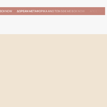
ΟΣΤΟΛΗ ΜΕ BOX NOW
ΔΩΡΕΑΝ ΜΕΤΑΦΟΡΙΚΑ ΑΝΩ ΤΩΝ 50€ ΜΕ BOX NOW
Παιδικά Μπουφάν
Παιδικά Μποτάκια & Μπότες
Παιδικά Μαγιό
Παιδικές Εσπαντρίγιες
Παιδικές Ζακέτες
Παιδικές Σαγιονάρες
Παιδικά Κολάν
Παιδικές Πιτζάμες
Παιδικές Φούστες
Παιδικά Αξεσουάρ