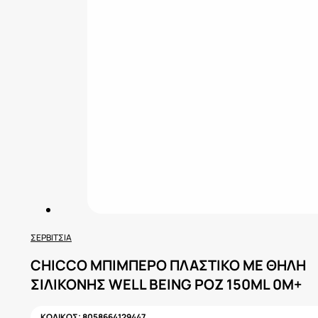
Αξεσουάρ Καροτσιού
ΣΕΡΒΊΤΣΙΑ
CHICCO ΜΠΙΜΠΕΡΟ ΠΛΑΣΤΙΚΟ ΜΕ ΘΗΛΗ
ΣΙΛΙΚΟΝΗΣ WELL BEING ΡΟΖ 150ML 0Μ+
ΚΩΔΙΚΟΣ:
8058664129447