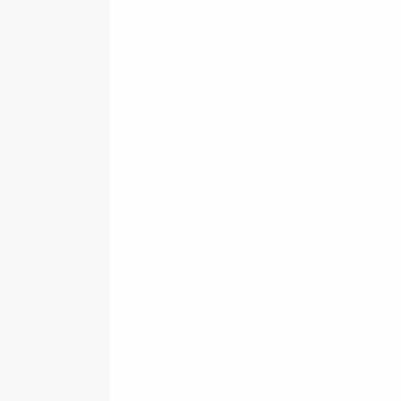
Αξεσουάρ Αυτοκινήτου