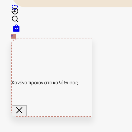
0
Κανένα προϊόν στο καλάθι σας.