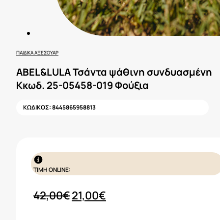
ΠΑΙΔΙΚΆ ΑΞΕΣΟΥΆΡ
ABEL&LULA Τσάντα ψάθινη συνδυασμένη
Κκωδ. 25-05458-019 Φούξια
ΚΩΔΙΚΟΣ:
8445865958813
ΤΙΜΗ ONLINE:
Original
Η
42,00
€
21,00
€
price
τρέχουσα