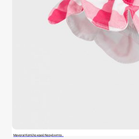
Mayoral Καπέλο καρό Νεογέννητο..