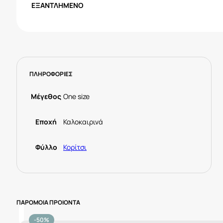
was:
τιμή
ΕΞΑΝΤΛΗΜΈΝΟ
42,00€.
είναι:
21,00€.
ΠΛΗΡΟΦΟΡΙΕΣ
Μέγεθος
One size
Εποχή
Καλοκαιρινά
Φύλλο
Κορίτσι
ΠΑΡΟΜΟΙΑ ΠΡΟΙΟΝΤΑ
-50%