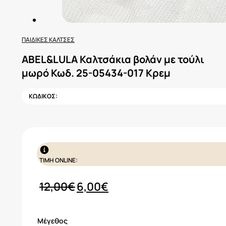
ΠΑΙΔΙΚΈΣ ΚΆΛΤΣΕΣ
ABEL&LULA Καλτσάκια βολάν με τούλι
μωρό Κωδ. 25-05434-017 Κρεμ
ΚΩΔΙΚΟΣ:
Αξεσουάρ Καροτσιού
ΤΙΜΗ ONLINE:
Original
Η
12,00
€
6,00
€
price
τρέχουσα
was:
τιμή
Μέγεθος