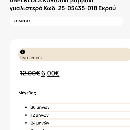
ABEL&LULA Καλτσάκι βαμβάκι
γυαλιστερό Κωδ. 25-05435-018 Εκρού
ΚΩΔΙΚΟΣ:
ΤΙΜΗ ONLINE:
Original
Η
12,00
€
6,00
€
price
τρέχουσα
was:
τιμή
Μέγεθος
12,00€.
είναι:
6,00€.
36 μηνών
12 μηνών
24 μηνών