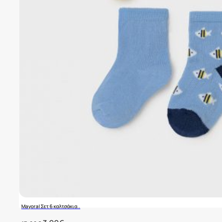
Mayoral Σετ 6 καλτσάκια..
Original
Η