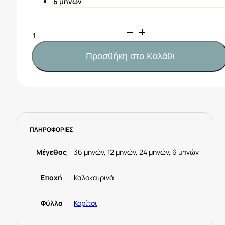
6 μηνών
ABEL&LULA
Καλτσάκι
βαμβάκι
Προσθήκη στο Καλάθι
γυαλιστερό
Κωδ.
25-
05435-
018
Εκρού
ΠΛΗΡΟΦΟΡΙΕΣ
ποσότητα
Μέγεθος
36 μηνών, 12 μηνών, 24 μηνών, 6 μηνών
Εποχή
Καλοκαιρινά
Φύλλο
Κορίτσι